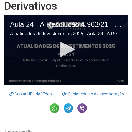
Derivativos
Aula 24 - A Resolução 4.963/21 - Fundos de Investimentos: Derivativos
Atualidades de Investimentos 2025 - Aula 24 - A Resolução 4.963/21 - Fundos de Investimentos: Derivativos
0
seconds
Copiar URL do Vídeo
Copiar código de incorporação
of
11
minutes,
2
seconds