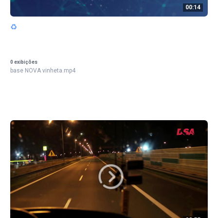
00:14
♻
0
exibições
base NOVA vinheta.mp4