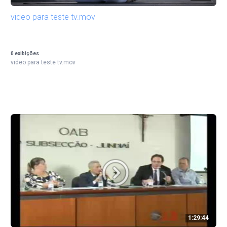
video para teste tv.mov
0
exibições
video para teste tv.mov
1:29:44