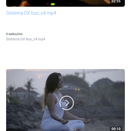
02:55
Sistema DX bus_v4.mp4
0
exibições
Sistema DX bus_v4.mp4
00:10